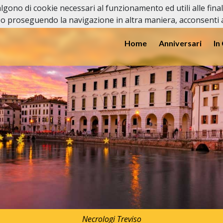
valgono di cookie necessari al funzionamento ed utili alle fina
o proseguendo la navigazione in altra maniera, acconsenti al
Home
Anniversari
In
Necrologi Treviso