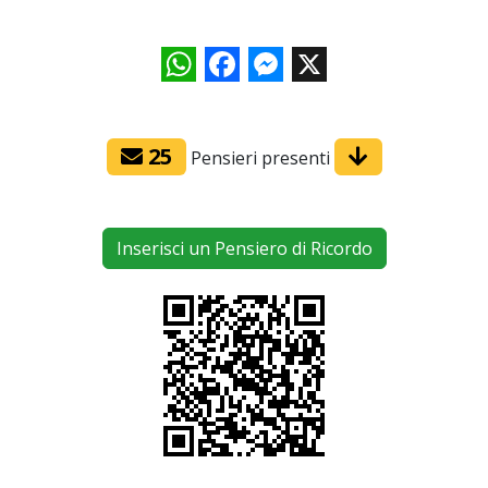
WhatsApp
Facebook
Messenger
X
25
Pensieri presenti
Inserisci un Pensiero di Ricordo