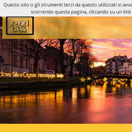
Questo sito o gli strumenti terzi da questo utilizzati si av
Reperibilità H24:
0422 54 28 63
scorrendo questa pagina, cliccando su un link 