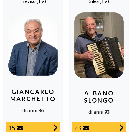
Treviso (TV)
Silea (TV)
GIANCARLO
ALBANO
MARCHETTO
SLONGO
di anni
86
di anni
93
23
15