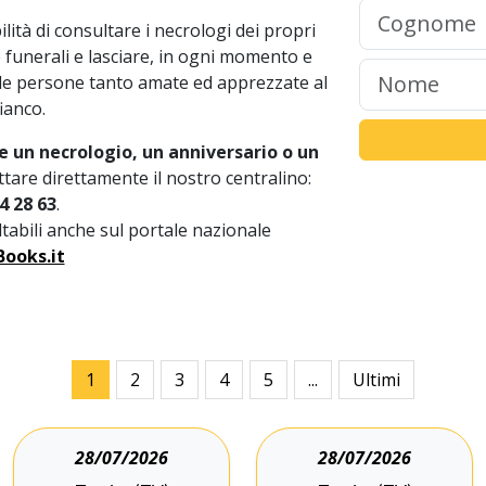
lità di consultare i necrologi dei propri
 e funerali e lasciare, in ogni momento e
lle persone tanto amate ed apprezzate al
ianco.
e un necrologio, un anniversario o un
tare direttamente il nostro centralino:
4 28 63
.
ultabili anche sul portale nazionale
ooks.it
1
2
3
4
5
...
Ultimi
28/07/2026
28/07/2026