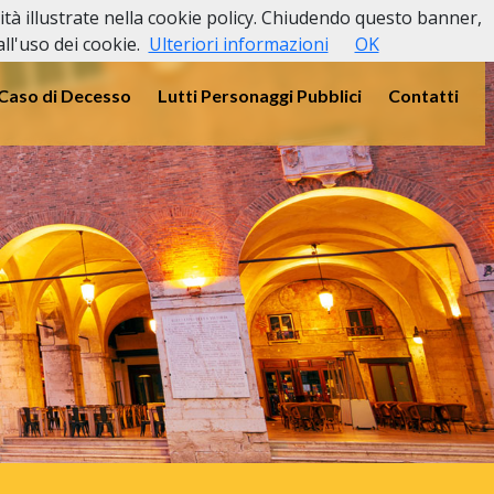
lità illustrate nella cookie policy. Chiudendo questo banner,
l'uso dei cookie.
Ulteriori informazioni
OK
 Caso di Decesso
Lutti Personaggi Pubblici
Contatti