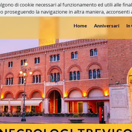
valgono di cookie necessari al funzionamento ed utili alle fina
o proseguendo la navigazione in altra maniera, acconsenti al
Home
Anniversari
In