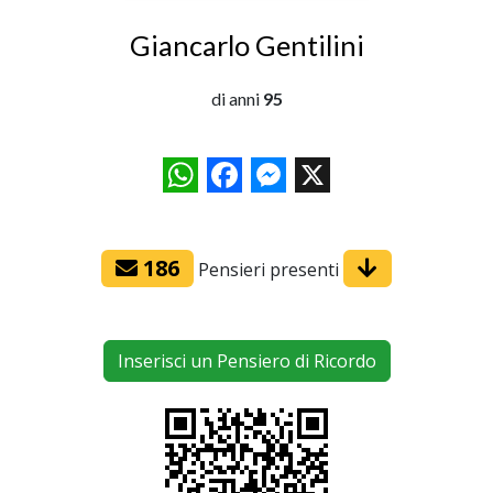
Giancarlo Gentilini
di anni
95
WhatsApp
Facebook
Messenger
X
186
Pensieri presenti
Inserisci un Pensiero di Ricordo