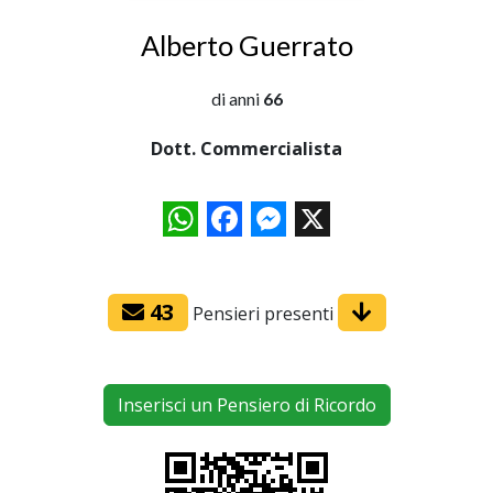
Alberto Guerrato
di anni
66
Dott. Commercialista
WhatsApp
Facebook
Messenger
X
43
Pensieri presenti
Inserisci un Pensiero di Ricordo