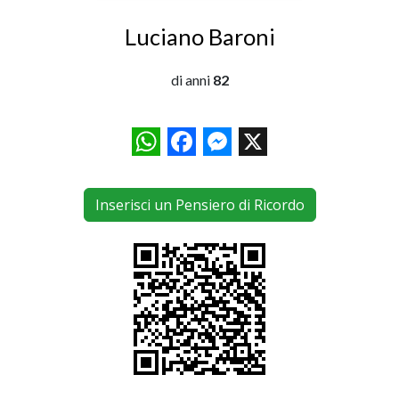
Luciano Baroni
di anni
82
WhatsApp
Facebook
Messenger
X
Inserisci un Pensiero di Ricordo